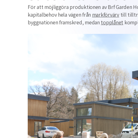
För att möjliggöra produktionen av Brf Garden H
kapitalbehov hela vägen från
markförvärv
till til
byggnationen framskred, medan
topplånet
komple