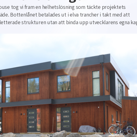
ouse tog vi fram en helhetslösning som täckte projektets
lträde. Bottenlånet betalades ut i elva trancher i takt med att
tterade strukturen utan att binda upp utvecklarens egna kap