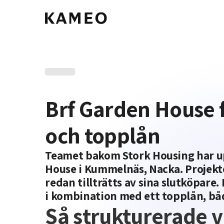
Brf Garden House 
och topplån
Teamet bakom Stork Housing har upp
House i Kummelnäs, Nacka. Projektet
redan tillträtts av sina slutköpare
i kombination med ett topplån, bå
Så strukturerade v