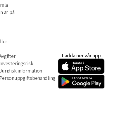
rala
n är på
ller
Ladda ner vår app
Avgifter
Investeringsrisk
Juridisk information
Personuppgiftsbehandling