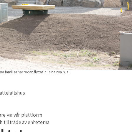
 familjer har redan flyttat in i sina nya hus.
attefallshus
are via vår plattform
h tillträde av enheterna