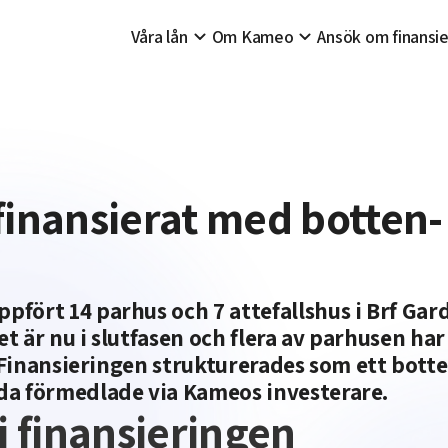
Våra lån
Om Kameo
Ansök om finansie
finansierat med botten-
fört 14 parhus och 7 attefallshus i Brf Gar
 är nu i slutfasen och flera av parhusen har
. Finansieringen strukturerades som ett bott
da förmedlade via Kameos investerare.
i finansieringen