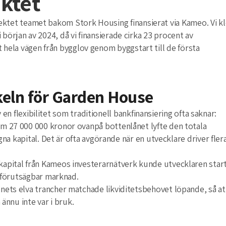
ektet
ktet teamet bakom Stork Housing finansierat via Kameo. Vi kl
i början av 2024, då vi finansierade cirka 23 procent av
 hela vägen från bygglov genom byggstart till de första
keln för Garden House
n flexibilitet som traditionell bankfinansiering ofta saknar:
 27 000 000 kronor ovanpå bottenlånet lyfte den totala
gna kapital. Det är ofta avgörande när en utvecklare driver fler
apital från Kameos investerarnätverk kunde utvecklaren star
 oförutsägbar marknad.
nets elva trancher matchade likviditetsbehovet löpande, så at
ännu inte var i bruk.