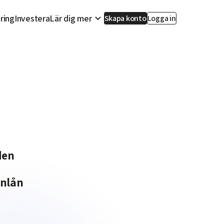
ring
Investera
Lär dig mer
Skapa konto
Logga in
den
enlån