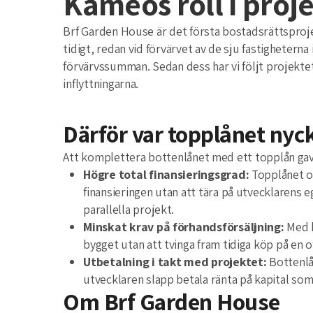
Kameos roll i proj
Brf Garden House är det första bostadsrättsproje
tidigt, redan vid förvärvet av de sju fastigheterna 
förvärvssumman. Sedan dess har vi följt projektet
inflyttningarna.
Därför var topplånet nyc
Att komplettera bottenlånet med ett topplån gav e
Högre total finansieringsgrad:
Topplånet om
finansieringen utan att tära på utvecklarens e
parallella projekt.
Minskat krav på förhandsförsäljning:
Med k
bygget utan att tvinga fram tidiga köp på en
Utbetalning i takt med projektet:
Bottenlå
utvecklaren slapp betala ränta på kapital som 
Om Brf Garden House