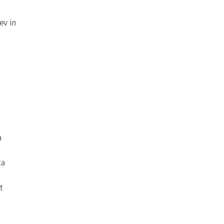
ev in
a
ta
t